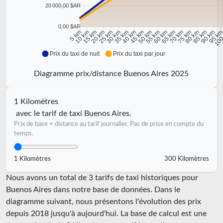
20 000,00 $AR
0,00 $AR
10 km
15 km
20 km
25 km
30 km
35 km
40 km
45 km
50 km
55 km
60 km
65 km
70 km
75 km
80 km
85 km
90 km
95 k
5 km
100
Prix du taxi de nuit
Prix du taxi par jour
Diagramme prix/distance Buenos Aires 2025
1 Kilomètres
avec le tarif de taxi Buenos Aires.
Prix de base + distance au tarif journalier. Pas de prise en compte du
temps.
1 Kilomètres
300 Kilomètres
Nous avons un total de 3 tarifs de taxi historiques pour
Buenos Aires dans notre base de données. Dans le
diagramme suivant, nous présentons l'évolution des prix
depuis 2018 jusqu'à aujourd'hui. La base de calcul est une