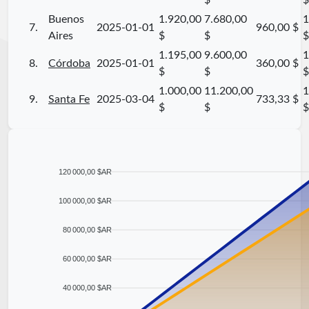
Buenos
1.920,00
7.680,00
1
7.
2025-01-01
960,00 $
Aires
$
$
$
1.195,00
9.600,00
1
8.
Córdoba
2025-01-01
360,00 $
$
$
$
1.000,00
11.200,00
1
9.
Santa Fe
2025-03-04
733,33 $
$
$
$
120 000,00 $AR
100 000,00 $AR
80 000,00 $AR
60 000,00 $AR
40 000,00 $AR