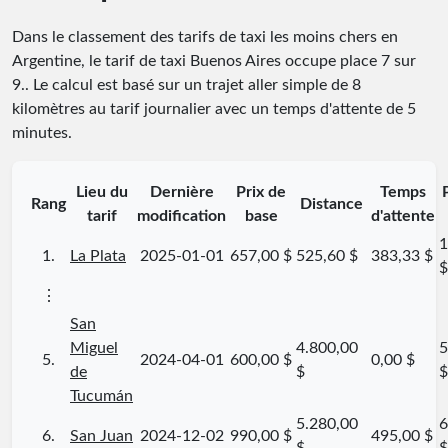
Dans le classement des tarifs de taxi les moins chers en
Argentine, le tarif de taxi Buenos Aires occupe place
7
sur
9
.
. Le calcul est basé sur un trajet aller simple de 8
kilomètres au tarif journalier avec un temps d'attente de 5
minutes.
Lieu du
Dernière
Prix de
Temps
Rang
Distance
tarif
modification
base
d'attente
1
1.
La Plata
2025-01-01
657,00 $
525,60 $
383,33 $
$
⋮
San
Miguel
4.800,00
5
5.
2024-04-01
600,00 $
0,00 $
de
$
$
Tucumán
5.280,00
6
6.
San Juan
2024-12-02
990,00 $
495,00 $
$
$