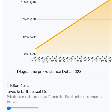
150,00 QAR
100,00 QAR
50,00 QAR
0,00 QAR
10 km
15 km
20 km
25 km
30 km
35 km
40 km
45 km
50 km
55 km
60 km
65 km
70 km
75 km
80 km
85 km
90 km
95 k
5 km
100
Diagramme prix/distance Doha 2023
1 Kilomètres
avec le tarif de taxi Doha.
Prix de base + distance au tarif journalier. Pas de prise en compte du
temps.