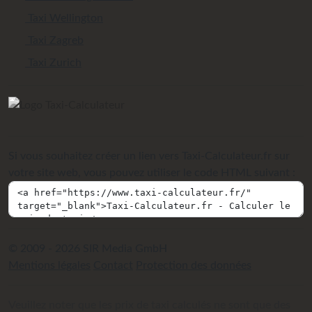
Taxi Wellington
Taxi Zagreb
Taxi Zurich
Si vous souhaitez créer un lien vers Taxi-Calculateur.fr sur
votre site web, vous pouvez utiliser le code HTML suivant :
© 2009 - 2026 SIR Media GmbH
Mentions légales
Contact
Protection des données
Veuillez noter que les prix de taxi calculés ne sont que des