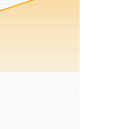
 km
75 km
80 km
85 km
90 km
95 km
100 km