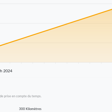
km
25 km
30 km
35 km
40 km
45 km
50 km
55 km
60 km
65 km
70
ch 2024
as de prise en compte du temps.
300 Kilomètres