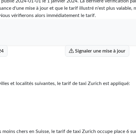
é publié
2024-01-01
le 1 janvier 2024. La dernière vérification pa
ance d'une mise à jour et que le tarif illustré n'est plus valable, 
ous vérifierons alors immédiatement le tarif.
24
Signaler une mise à jour
lles et localités suivantes, le tarif de taxi Zurich est appliqué:
s moins chers en Suisse, le tarif de taxi Zurich occupe place
6
su