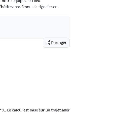
r notre équipe a eu lieu
n'hésitez pas à nous le signaler en
Partager
r
9
.
. Le calcul est basé sur un trajet aller