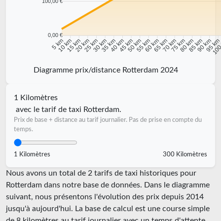
100,00 €
0,00 €
10 km
15 km
20 km
25 km
30 km
35 km
40 km
45 km
50 km
55 km
60 km
65 km
70 km
75 km
80 km
85 km
90 km
95 k
5 km
100
Diagramme prix/distance Rotterdam 2024
1 Kilomètres
avec le tarif de taxi Rotterdam.
Prix de base + distance au tarif journalier. Pas de prise en compte du
temps.
1 Kilomètres
300 Kilomètres
Nous avons un total de 2 tarifs de taxi historiques pour
Rotterdam dans notre base de données. Dans le diagramme
suivant, nous présentons l'évolution des prix depuis 2014
jusqu'à aujourd'hui. La base de calcul est une course simple
de 8 kilomètres au tarif journalier avec un temps d'attente