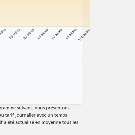
Miles
75 Miles
80 Miles
85 Miles
90 Miles
95 Miles
100 Miles
iagramme suivant, nous présentons
au tarif journalier avec un temps
arif a été actualisé en moyenne tous les