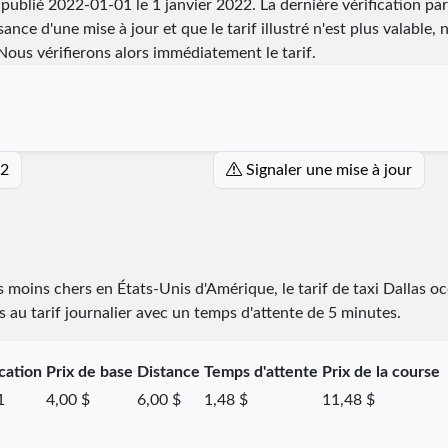
é publié
2022-01-01
le 1 janvier 2022. La dernière vérification par
ance d'une mise à jour et que le tarif illustré n'est plus valable, 
ous vérifierons alors immédiatement le tarif.
22
Signaler une mise à jour
es moins chers en États-Unis d'Amérique, le tarif de taxi Dallas 
es au tarif journalier avec un temps d'attente de 5 minutes.
cation
Prix de base
Distance
Temps d'attente
Prix de la course
1
4,00 $
6,00 $
1,48 $
11,48 $