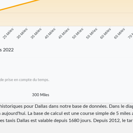
s
25 Miles
30 Miles
35 Miles
40 Miles
45 Miles
50 Miles
55 Miles
60 Miles
65 Miles
70 
as 2022
as de prise en compte du temps.
300 Miles
i historiques pour Dallas dans notre base de données. Dans le d
à aujourd'hui. La base de calcul est une course simple de 5 miles 
des taxis Dallas est valable depuis
1680
jours. Depuis
2012
, le t