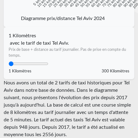
10 km
15 km
20 km
25 km
30 km
35 km
40 km
45 km
50 km
55 km
60 km
65 km
70 km
75 km
80 km
85 km
90 km
95 k
5 km
100
Diagramme prix/distance Tel Aviv 2024
1 Kilomètres
avec le tarif de taxi Tel Aviv.
Prix de base + distance au tarif journalier. Pas de prise en compte du
temps.
1 Kilomètres
300 Kilomètres
Nous avons un total de 2 tarifs de taxi historiques pour Tel
Aviv dans notre base de données. Dans le diagramme
suivant, nous présentons l'évolution des prix depuis 2017
jusqu'à aujourd'hui. La base de calcul est une course simple
de 8 kilomètres au tarif journalier avec un temps d'attente
de 5 minutes.
Le tarif actuel des taxis Tel Aviv est valable
depuis
948
jours. Depuis
2017
, le tarif a été actualisé en
moyenne tous les
2556
jours.