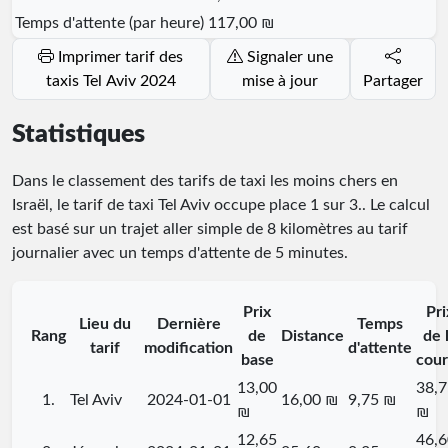
Temps d'attente (par heure)
117,00 ₪
Imprimer tarif des
Signaler une
taxis Tel Aviv 2024
mise à jour
Partager
Statistiques
Dans le classement des tarifs de taxi les moins chers en
Israël, le tarif de taxi Tel Aviv occupe place
1
sur
3
.
. Le calcul
est basé sur un trajet aller simple de 8 kilomètres au tarif
journalier avec un temps d'attente de 5 minutes.
Prix
Pri
Lieu du
Dernière
Temps
Rang
de
Distance
de 
tarif
modification
d'attente
base
cour
13,00
38,7
1.
Tel Aviv
2024-01-01
16,00 ₪
9,75 ₪
₪
₪
12,65
46,6