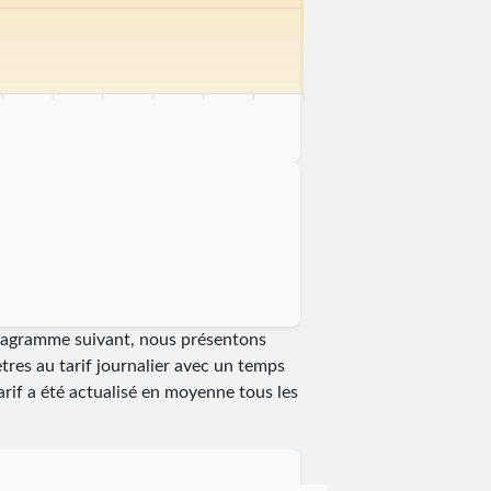
 km
75 km
80 km
85 km
90 km
95 km
100 km
diagramme suivant, nous présentons
tres au tarif journalier avec un temps
tarif a été actualisé en moyenne tous les