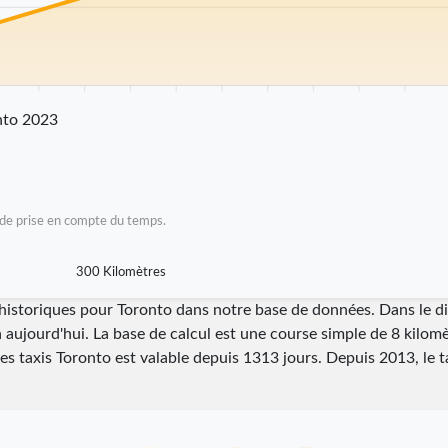
km
25 km
30 km
35 km
40 km
45 km
50 km
55 km
60 km
65 km
70
nto 2023
as de prise en compte du temps.
300 Kilomètres
i historiques pour Toronto dans notre base de données. Dans le 
à aujourd'hui. La base de calcul est une course simple de 8 kilomè
des taxis Toronto est valable depuis
1313
jours. Depuis
2013
, le 