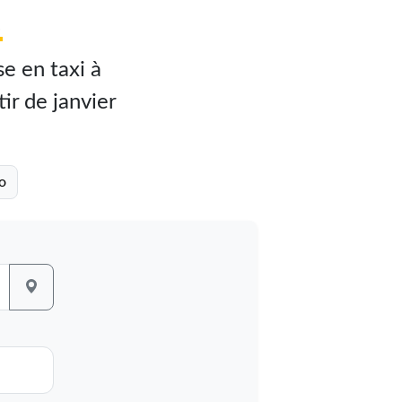
!
e en taxi à
tir de janvier
o