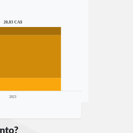
20,83 CA$
2023
onto?