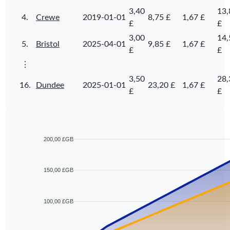
3,40
13,
4.
Crewe
2019-01-01
8,75 £
1,67 £
£
£
3,00
14,
5.
Bristol
2025-04-01
9,85 £
1,67 £
£
£
⋮
3,50
28,
16.
Dundee
2025-01-01
23,20 £
1,67 £
£
£
200,00 £GB
150,00 £GB
100,00 £GB