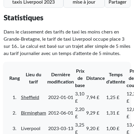
taxis Liverpool 2023
mise à jour
Partager
Statistiques
Dans le classement des tarifs de taxi les moins chers en
Grande-Bretagne, le tarif de taxi Liverpool occupe place
3
sur
16
.
. Le calcul est basé sur un trajet aller simple de 5 miles
au tarif journalier avec un temps d'attente de 5 minutes.
Prix
Pr
Lieu du
Dernière
Temps
Rang
de
Distance
de
tarif
modification
d'attente
base
cou
3,10
12,
1.
Sheffield
2022-01-01
7,94 £
1,25 £
£
£
2,20
12,
2.
Birmingham
2012-06-01
9,29 £
1,31 £
£
£
3,25
13,
3.
Liverpool
2023-03-13
9,20 £
1,00 £
£
£