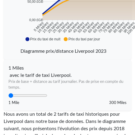
50,00 £GB
0,00 £GB
10 Miles
15 Miles
20 Miles
25 Miles
30 Miles
35 Miles
40 Miles
45 Miles
50 Miles
55 Miles
60 Miles
65 Miles
70 Miles
75 Miles
80 Miles
85 Miles
90 Miles
95 Mile
5 Miles
100 M
Prix du taxi de nuit
Prix du taxi par jour
Diagramme prix/distance Liverpool 2023
1 Miles
avec le tarif de taxi Liverpool.
Prix de base + distance au tarif journalier. Pas de prise en compte du
temps.
1 Mile
300 Miles
Nous avons un total de 2 tarifs de taxi historiques pour
Liverpool dans notre base de données. Dans le diagramme
suivant, nous présentons l'évolution des prix depuis 2018