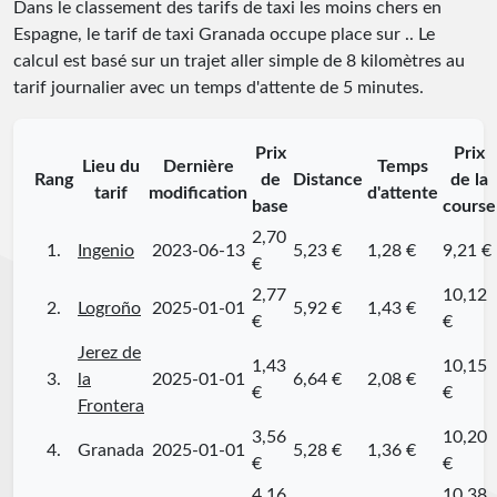
Dans le classement des tarifs de taxi les moins chers en
Espagne, le tarif de taxi Granada occupe place
sur
.
. Le
calcul est basé sur un trajet aller simple de 8 kilomètres au
tarif journalier avec un temps d'attente de 5 minutes.
Prix
Prix
Lieu du
Dernière
Temps
Rang
de
Distance
de la
tarif
modification
d'attente
base
course
2,70
1.
Ingenio
2023-06-13
5,23 €
1,28 €
9,21 €
€
2,77
10,12
2.
Logroño
2025-01-01
5,92 €
1,43 €
€
€
Jerez de
1,43
10,15
3.
la
2025-01-01
6,64 €
2,08 €
€
€
Frontera
3,56
10,20
4.
Granada
2025-01-01
5,28 €
1,36 €
€
€
4,16
10,38