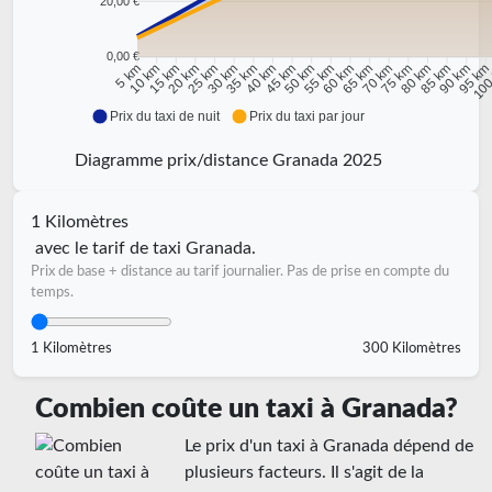
20,00 €
0,00 €
10 km
15 km
20 km
25 km
30 km
35 km
40 km
45 km
50 km
55 km
60 km
65 km
70 km
75 km
80 km
85 km
90 km
95 k
5 km
100
Prix du taxi de nuit
Prix du taxi par jour
Diagramme prix/distance Granada 2025
1 Kilomètres
avec le tarif de taxi Granada.
Prix de base + distance au tarif journalier. Pas de prise en compte du
temps.
1 Kilomètres
300 Kilomètres
Combien coûte un taxi à Granada?
Le prix d'un taxi à Granada dépend de
plusieurs facteurs. Il s'agit de la