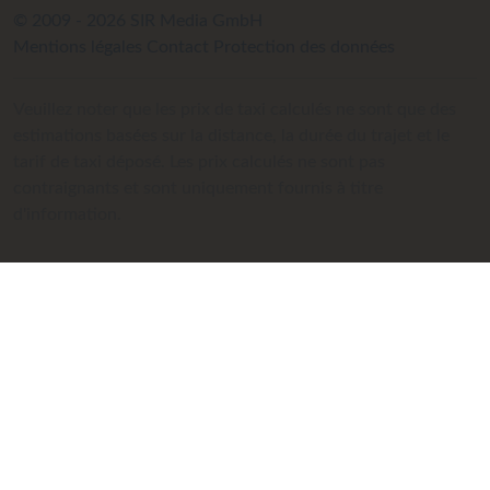
© 2009 - 2026 SIR Media GmbH
Mentions légales
Contact
Protection des données
Veuillez noter que les prix de taxi calculés ne sont que des
estimations basées sur la distance, la durée du trajet et le
tarif de taxi déposé. Les prix calculés ne sont pas
contraignants et sont uniquement fournis à titre
d'information.