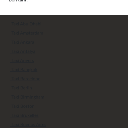
bon tarif.
Taxi Abu Dhabi
Taxi Amsterdam
Taxi Ankara
Taxi Antalya
Taxi Anvers
Taxi Bangkok
Taxi Barcelone
Taxi Berlin
Taxi Birmingham
Taxi Boston
Taxi Bruxelles
Taxi Buenos Aires