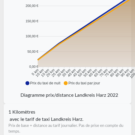
200,00 €
150,00 €
100,00 €
50,00 €
0,00 €
10 km
15 km
20 km
25 km
30 km
35 km
40 km
45 km
50 km
55 km
60 km
65 km
70 km
75 km
80 km
85 km
90 km
95 k
5 km
100
Prix du taxi de nuit
Prix du taxi par jour
Diagramme prix/distance Landkreis Harz 2022
1 Kilomètres
avec le tarif de taxi Landkreis Harz.
Prix de base + distance au tarif journalier. Pas de prise en compte du
temps.