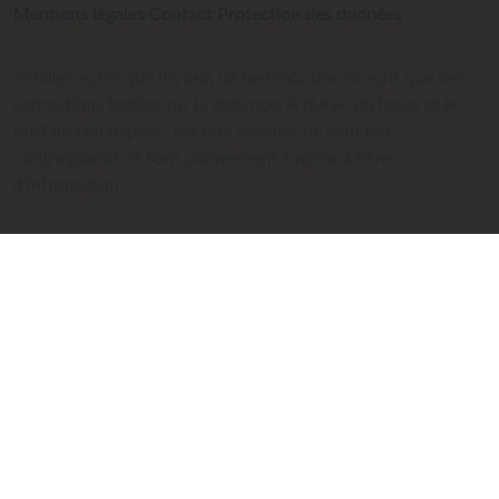
Mentions légales
Contact
Protection des données
Veuillez noter que les prix de taxi calculés ne sont que des
estimations basées sur la distance, la durée du trajet et le
tarif de taxi déposé. Les prix calculés ne sont pas
contraignants et sont uniquement fournis à titre
d'information.