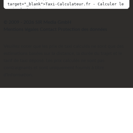
© 2009 - 2026 SIR Media GmbH
Mentions légales
Contact
Protection des données
Veuillez noter que les prix de taxi calculés ne sont que des
estimations basées sur la distance, la durée du trajet et le
tarif de taxi déposé. Les prix calculés ne sont pas
contraignants et sont uniquement fournis à titre
d'information.