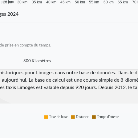
i par jour
25 km
30 km
35 km
40 km
45 km
50 km
55 km
60 km
65 km
70
ges 2024
as de prise en compte du temps.
300 Kilomètres
i historiques pour Limoges dans notre base de données. Dans le
à aujourd'hui. La base de calcul est une course simple de 8 kilomè
des taxis Limoges est valable depuis
920
jours. Depuis
2012
, le t
Taxe de base
Distance
Temps d'attente