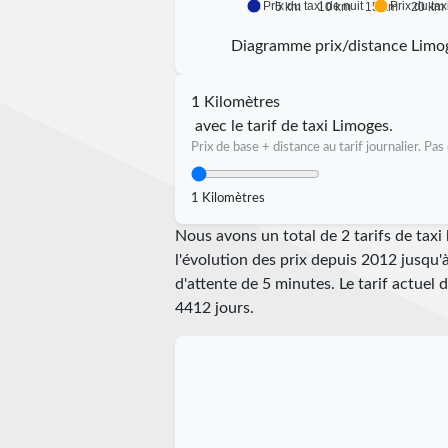
Prix du taxi de nuit
Prix du tax
5 km
10 km
15 km
20 km
Diagramme prix/distance Limo
1 Kilomètres
avec le tarif de taxi Limoges.
Prix de base + distance au tarif journalier. P
1 Kilomètres
Nous avons un total de 2 tarifs de tax
l'évolution des prix depuis 2012 jusqu'
d'attente de 5 minutes.
Le tarif actuel 
4412
jours.