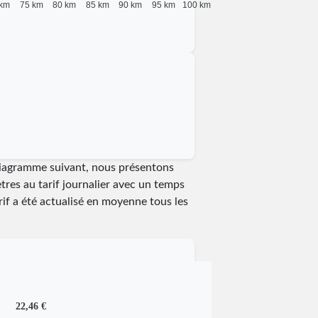
 km
75 km
80 km
85 km
90 km
95 km
100 km
 diagramme suivant, nous présentons
tres au tarif journalier avec un temps
arif a été actualisé en moyenne tous les
22,46 €