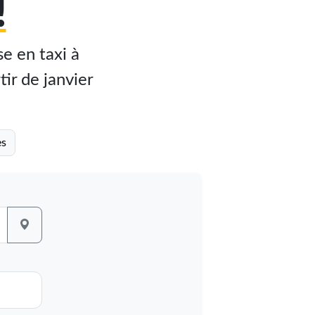
!
e en taxi à
tir de janvier
es