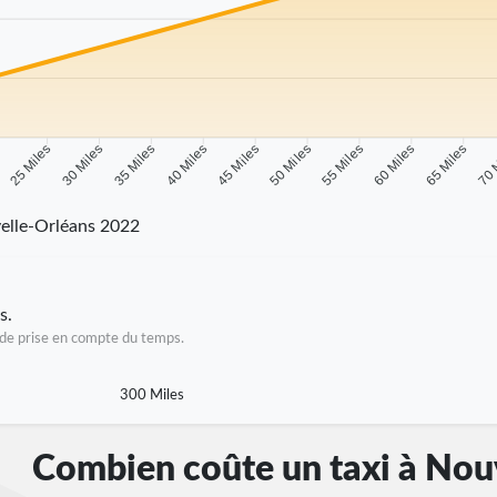
s
25 Miles
30 Miles
35 Miles
40 Miles
45 Miles
50 Miles
55 Miles
60 Miles
65 Miles
70 
elle-Orléans 2022
s.
as de prise en compte du temps.
300 Miles
Combien coûte un taxi à Nou