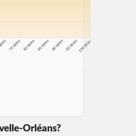
Miles
75 Miles
80 Miles
85 Miles
90 Miles
95 Miles
100 Miles
velle-Orléans?