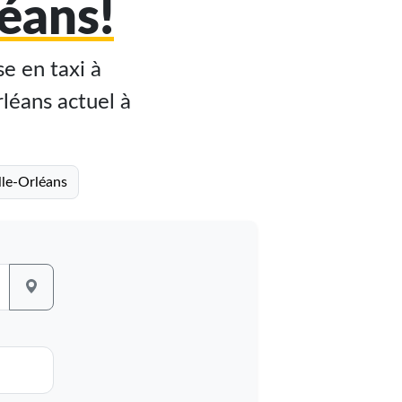
éans!
e en taxi à
rléans actuel à
lle-Orléans