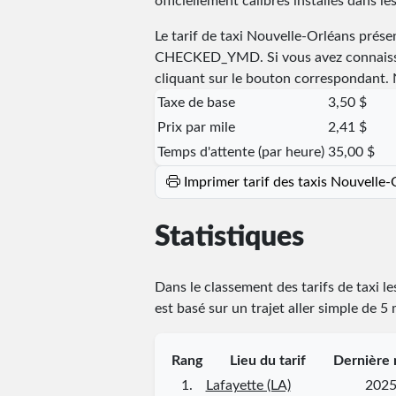
officiellement calibrés installés dans les
Le tarif de taxi Nouvelle-Orléans présen
CHECKED_YMD
. Si vous avez connaiss
cliquant sur le bouton correspondant. N
Taxe de base
3,50 $
Prix par mile
2,41 $
Temps d'attente (par heure)
35,00 $
Imprimer tarif des taxis Nouvelle
Statistiques
Dans le classement des tarifs de taxi l
est basé sur un trajet aller simple de 5
Rang
Lieu du tarif
Dernière 
1.
Lafayette (LA)
2025