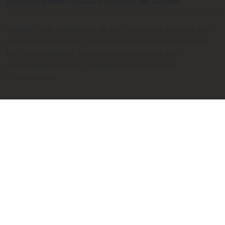
Mentions légales
Contact
Protection des données
Veuillez noter que les prix de taxi calculés ne sont que des
estimations basées sur la distance, la durée du trajet et le
tarif de taxi déposé. Les prix calculés ne sont pas
contraignants et sont uniquement fournis à titre
d'information.