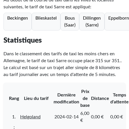
Au début de la course de taxi dans les villes et localités
suivantes, le tarif de taxi Sarre est appliqué:
Beckingen
Blieskastel
Bous
Dillingen
Eppelborn
(Saar)
(Sarre)
Statistiques
Dans le classement des tarifs de taxi les moins chers en
Allemagne, le tarif de taxi Sarre occupe place
315
sur
351
.
.
Le calcul est basé sur un trajet aller simple de 8 kilomètres
au tarif journalier avec un temps d'attente de 5 minutes.
Prix
Dernière
Temps
Rang
Lieu du tarif
de
Distance
modification
d'attente
base
6,00
1.
Helgoland
2024-02-14
0,00 €
0,00 €
€
⋮