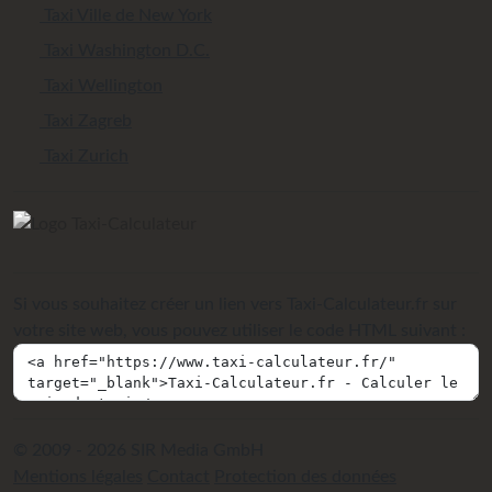
Taxi Ville de New York
Taxi Washington D.C.
Taxi Wellington
Taxi Zagreb
Taxi Zurich
Si vous souhaitez créer un lien vers Taxi-Calculateur.fr sur
votre site web, vous pouvez utiliser le code HTML suivant :
© 2009 - 2026 SIR Media GmbH
Mentions légales
Contact
Protection des données