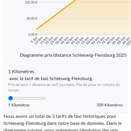
100,00 €
50,00 €
0,00 €
10 km
15 km
20 km
25 km
30 km
35 km
40 km
45 km
50 km
55 km
60 km
65 km
70 km
75 km
80 km
85 km
90 km
95 k
5 km
100
Diagramme prix/distance Schleswig-Flensburg 2025
1 Kilomètres
avec le tarif de taxi Schleswig-Flensburg.
Prix de base + distance au tarif journalier. Pas de prise en compte du
temps.
1 Kilomètres
300 Kilomètres
Nous avons un total de 3 tarifs de taxi historiques pour
Schleswig-Flensburg dans notre base de données. Dans le
diagramme suivant, nous présentons l'évolution des prix