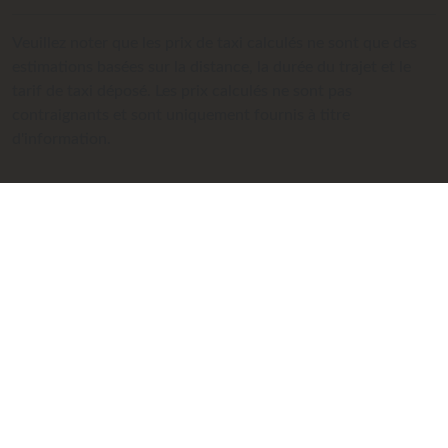
Veuillez noter que les prix de taxi calculés ne sont que des
estimations basées sur la distance, la durée du trajet et le
tarif de taxi déposé. Les prix calculés ne sont pas
contraignants et sont uniquement fournis à titre
d'information.