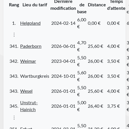
Dernière
Temps
Rang
Lieu du tarif
de
Distance
modification
d'attente
base
c
6,00
1.
Helgoland
2024-02-14
0,00 €
0,00 €
6
€
⋮
4,70
3
341.
Paderborn
2026-06-01
25,60 €
4,00 €
€
5,50
3
342.
Weimar
2023-04-01
26,00 €
3,50 €
€
5,60
3
343.
Wartburgkreis
2024-10-01
26,00 €
3,50 €
€
5,50
3
343.
Wesel
2026-01-01
25,60 €
4,00 €
€
Unstrut-
5,00
3
345.
2026-01-01
26,40 €
3,75 €
Hainich
€
⋮
5,50
4