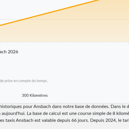
25 km
30 km
35 km
40 km
45 km
50 km
55 km
60 km
65 km
70
bach 2026
as de prise en compte du temps.
300 Kilomètres
i historiques pour Ansbach dans notre base de données. Dans le
à aujourd'hui. La base de calcul est une course simple de 8 kilomè
 des taxis Ansbach est valable depuis
66
jours. Depuis
2024
, le ta