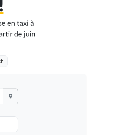
!
e en taxi à
rtir de juin
ch