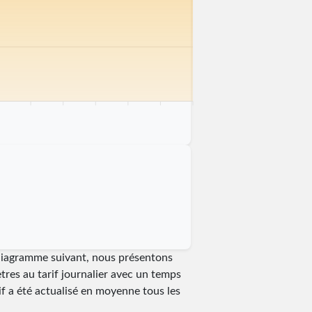
 km
75 km
80 km
85 km
90 km
95 km
100 km
 diagramme suivant, nous présentons
tres au tarif journalier avec un temps
rif a été actualisé en moyenne tous les