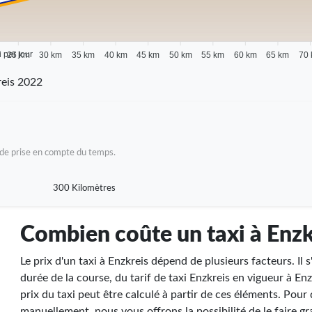
i par jour
25 km
30 km
35 km
40 km
45 km
50 km
55 km
60 km
65 km
70
reis 2022
as de prise en compte du temps.
300 Kilomètres
Combien coûte un taxi à Enzk
Le prix d'un taxi à Enzkreis dépend de plusieurs facteurs. Il s'
durée de la course, du tarif de taxi Enzkreis en vigueur à Enzk
prix du taxi peut être calculé à partir de ces éléments. Pour 
manuellement, nous vous offrons la possibilité de le faire gr