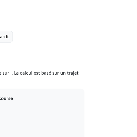
ardt
ce
sur
.
. Le calcul est basé sur un trajet
 course