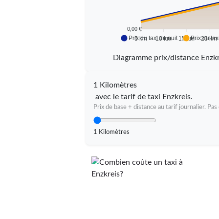
0,00 €
Prix du taxi de nuit
Prix du tax
5 km
10 km
15 km
20 km
Diagramme prix/distance Enzk
1 Kilomètres
avec le tarif de taxi Enzkreis.
Prix de base + distance au tarif journalier. P
1 Kilomètres