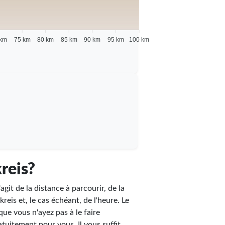
 km
75 km
80 km
85 km
90 km
95 km
100 km
reis?
agit de la distance à parcourir, de la
reis et, le cas échéant, de l'heure. Le
que vous n'ayez pas à le faire
atuitement pour vous. Il vous suffit