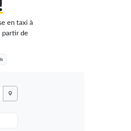
!
e en taxi à
 partir de
is