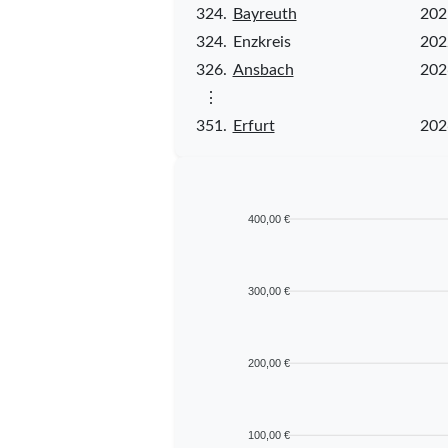
324.
Bayreuth
202
324.
Enzkreis
202
326.
Ansbach
202
⋮
351.
Erfurt
202
400,00 €
300,00 €
200,00 €
100,00 €