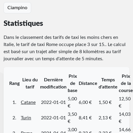
Ciampino
Statistiques
Dans le classement des tarifs de taxi les moins chers en
Italie, le tarif de taxi Rome occupe place
3
sur
15
.
. Le calcul
est basé sur un trajet aller simple de 8 kilomètres au tarif
journalier avec un temps d'attente de 5 minutes.
Prix
Prix
Lieu du
Dernière
Temps
Rang
de
Distance
de la
tarif
modification
d'attente
base
course
5,00
12,50
1.
Catane
2022-01-01
6,00 €
1,50 €
€
€
3,50
14,03
2.
Turin
2022-01-01
8,41 €
2,13 €
€
€
3,00
14,66