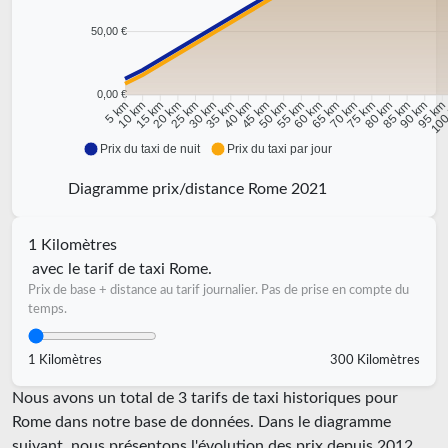
50,00 €
0,00 €
10 km
15 km
20 km
25 km
30 km
35 km
40 km
45 km
50 km
55 km
60 km
65 km
70 km
75 km
80 km
85 km
90 km
95 k
5 km
100
Prix du taxi de nuit
Prix du taxi par jour
Diagramme prix/distance Rome 2021
1 Kilomètres
avec le tarif de taxi Rome.
Prix de base + distance au tarif journalier. Pas de prise en compte du
temps.
1 Kilomètres
300 Kilomètres
Nous avons un total de 3 tarifs de taxi historiques pour
Rome dans notre base de données. Dans le diagramme
suivant, nous présentons l'évolution des prix depuis 2012