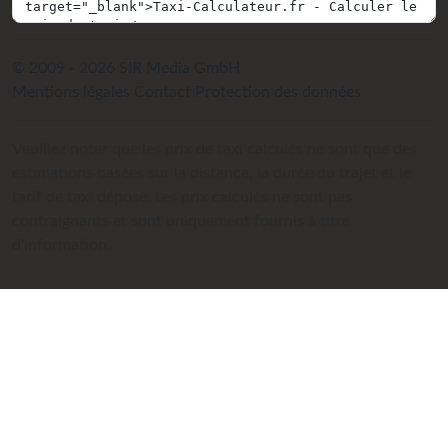
© 2009 - 2026 SIR Media GmbH
Mentions légales
Contact
Protection des données
Veuillez noter que les prix de taxi calculés ne sont que des
estimations basées sur la distance, la durée du trajet et le
tarif de taxi déposé. Les prix calculés ne sont pas
contraignants et sont uniquement fournis à titre
d'information.