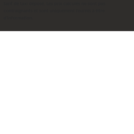
tarif de taxi déposé. Les prix calculés ne sont pas
contraignants et sont uniquement fournis à titre
d'information.