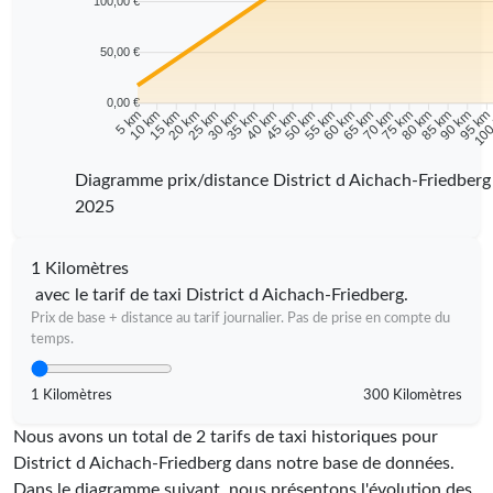
100,00 €
50,00 €
0,00 €
10 km
15 km
20 km
25 km
30 km
35 km
40 km
45 km
50 km
55 km
60 km
65 km
70 km
75 km
80 km
85 km
90 km
95 k
5 km
100
Diagramme prix/distance District d Aichach-Friedberg
2025
1 Kilomètres
avec le tarif de taxi District d Aichach-Friedberg.
Prix de base + distance au tarif journalier. Pas de prise en compte du
temps.
1 Kilomètres
300 Kilomètres
Nous avons un total de 2 tarifs de taxi historiques pour
District d Aichach-Friedberg dans notre base de données.
Dans le diagramme suivant, nous présentons l'évolution des