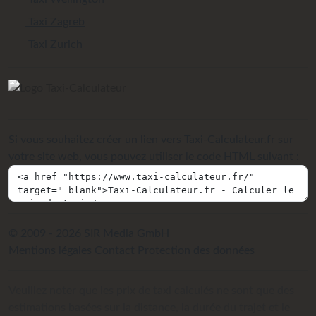
Taxi Zagreb
Taxi Zurich
Si vous souhaitez créer un lien vers Taxi-Calculateur.fr sur
votre site web, vous pouvez utiliser le code HTML suivant :
© 2009 - 2026 SIR Media GmbH
Mentions légales
Contact
Protection des données
Veuillez noter que les prix de taxi calculés ne sont que des
estimations basées sur la distance, la durée du trajet et le