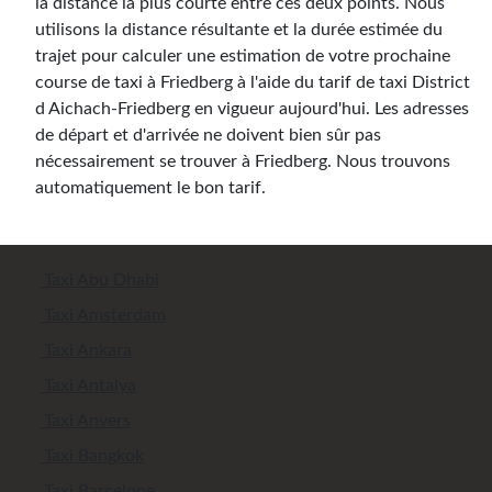
la distance la plus courte entre ces deux points. Nous
utilisons la distance résultante et la durée estimée du
trajet pour calculer une estimation de votre prochaine
course de taxi à Friedberg à l'aide du tarif de taxi District
d Aichach-Friedberg en vigueur aujourd'hui. Les adresses
de départ et d'arrivée ne doivent bien sûr pas
nécessairement se trouver à Friedberg. Nous trouvons
automatiquement le bon tarif.
Taxi Abu Dhabi
Taxi Amsterdam
Taxi Ankara
Taxi Antalya
Taxi Anvers
Taxi Bangkok
Taxi Barcelone