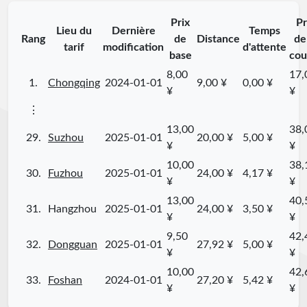
Prix
Pr
Lieu du
Dernière
Temps
Rang
de
Distance
de
tarif
modification
d'attente
base
cou
8,00
17,
1.
Chongqing
2024-01-01
9,00 ¥
0,00 ¥
¥
¥
⋮
13,00
38,
29.
Suzhou
2025-01-01
20,00 ¥
5,00 ¥
¥
¥
10,00
38,
30.
Fuzhou
2025-01-01
24,00 ¥
4,17 ¥
¥
¥
13,00
40,
31.
Hangzhou
2025-01-01
24,00 ¥
3,50 ¥
¥
¥
9,50
42,
32.
Dongguan
2025-01-01
27,92 ¥
5,00 ¥
¥
¥
10,00
42,
33.
Foshan
2024-01-01
27,20 ¥
5,42 ¥
¥
¥