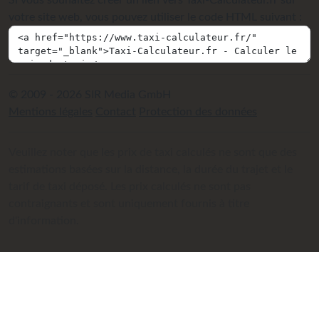
Si vous souhaitez créer un lien vers Taxi-Calculateur.fr sur
votre site web, vous pouvez utiliser le code HTML suivant :
© 2009 - 2026 SIR Media GmbH
Mentions légales
Contact
Protection des données
Veuillez noter que les prix de taxi calculés ne sont que des
estimations basées sur la distance, la durée du trajet et le
tarif de taxi déposé. Les prix calculés ne sont pas
contraignants et sont uniquement fournis à titre
d'information.