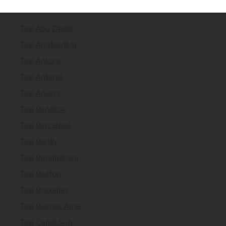
Taxi Abu Dhabi
Taxi Amsterdam
Taxi Ankara
Taxi Antalya
Taxi Anvers
Taxi Bangkok
Taxi Barcelone
Taxi Berlin
Taxi Birmingham
Taxi Boston
Taxi Bruxelles
Taxi Buenos Aires
Taxi Capetown