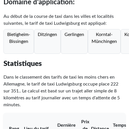
Domaine d'application:
Au début de la course de taxi dans les villes et localités
suivantes, le tarif de taxi Ludwigsburg est appliqué:
Bietigheim-
Ditzingen
Gerlingen
Korntal-
K
Bissingen
Münchingen
Statistiques
Dans le classement des tarifs de taxi les moins chers en
Allemagne, le tarif de taxi Ludwigsburg occupe place
222
sur
351
.
. Le calcul est basé sur un trajet aller simple de 8
kilomètres au tarif journalier avec un temps d'attente de 5
minutes.
Prix
Dernière
Temps
Rang
Lieu du tarif
de
Distance