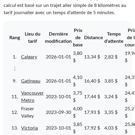
calcul est basé sur un trajet aller simple de 8 kilomètres au
tarif journalier avec un temps d'attente de 5 minutes.
Prix
Pri
Lieu du
Dernière
Temps
Rang
de
Distance
de 
tarif
modification
d'attente
base
cour
3,80
19,9
1.
Calgary
2026-01-01
13,34 $
2,82 $
$
$
⋮
4,10
24,3
9.
Gatineau
2026-01-01
16,40 $
3,85 $
$
$
Vancouver
3,75
24,4
11.
2023-10-01
17,44 $
3,24 $
Metro
$
$
Fraser
4,00
25,2
12.
2023-09-30
17,93 $
3,35 $
Valley
$
$
3,85
25,8
13.
Victoria
2023-10-01
17,92 $
4,03 $
$
$