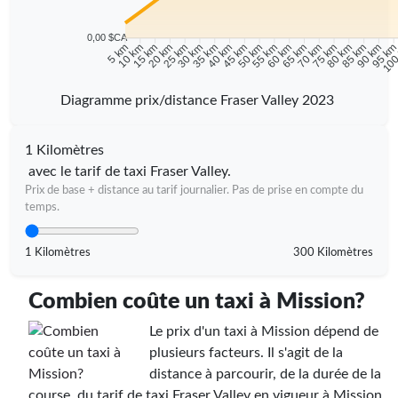
0,00 $CA
10 km
15 km
20 km
25 km
30 km
35 km
40 km
45 km
50 km
55 km
60 km
65 km
70 km
75 km
80 km
85 km
90 km
95 k
5 km
100
Diagramme prix/distance Fraser Valley 2023
1 Kilomètres
avec le tarif de taxi Fraser Valley.
Prix de base + distance au tarif journalier. Pas de prise en compte du
temps.
1 Kilomètres
300 Kilomètres
Combien coûte un taxi à Mission?
Le prix d'un taxi à Mission dépend de
plusieurs facteurs. Il s'agit de la
distance à parcourir, de la durée de la
course, du tarif de taxi Fraser Valley en vigueur à Mission