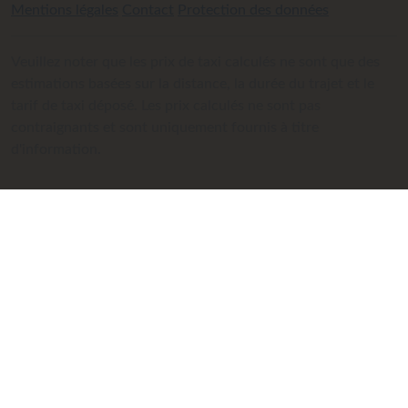
Mentions légales
Contact
Protection des données
Veuillez noter que les prix de taxi calculés ne sont que des
estimations basées sur la distance, la durée du trajet et le
tarif de taxi déposé. Les prix calculés ne sont pas
contraignants et sont uniquement fournis à titre
d'information.