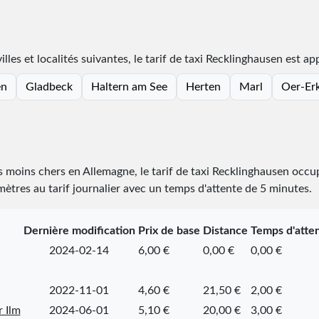
lles et localités suivantes, le tarif de taxi Recklinghausen est ap
en
Gladbeck
Haltern am See
Herten
Marl
Oer-Er
es moins chers en Allemagne, le tarif de taxi Recklinghausen occ
omètres au tarif journalier avec un temps d'attente de 5 minutes.
Dernière modification
Prix de base
Distance
Temps d'atte
2024-02-14
6,00 €
0,00 €
0,00 €
2022-11-01
4,60 €
21,50 €
2,00 €
r Ilm
2024-06-01
5,10 €
20,00 €
3,00 €