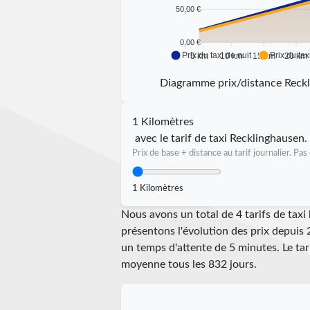
50,00 €
0,00 €
Prix du taxi de nuit
Prix du tax
5 km
10 km
15 km
20 km
Diagramme prix/distance Reck
1 Kilomètres
avec le tarif de taxi Recklinghausen.
Prix de base + distance au tarif journalier. P
1 Kilomètres
Nous avons un total de 4 tarifs de tax
présentons l'évolution des prix depuis 
un temps d'attente de 5 minutes.
Le ta
moyenne tous les
832
jours.