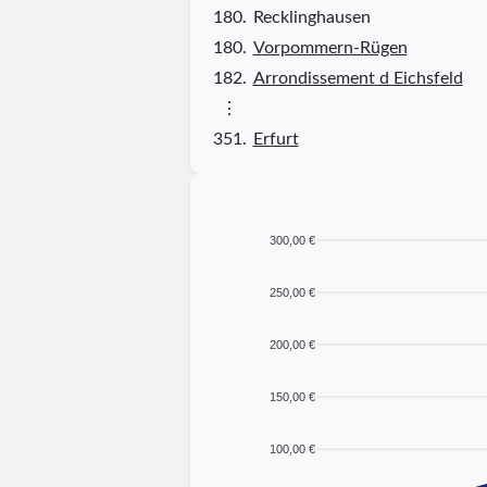
180.
Recklinghausen
180.
Vorpommern-Rügen
182.
Arrondissement d Eichsfeld
⋮
351.
Erfurt
300,00 €
250,00 €
200,00 €
150,00 €
100,00 €