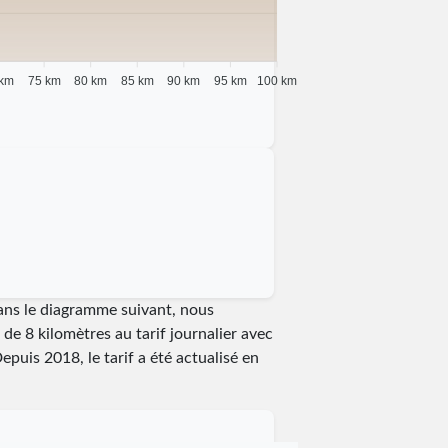
 km
75 km
80 km
85 km
90 km
95 km
100 km
ans le diagramme suivant, nous
de 8 kilomètres au tarif journalier avec
Depuis
2018
, le tarif a été actualisé en