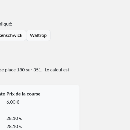
pliqué:
kenschwick
Waltrop
upe place
180
sur
351
.
. Le calcul est
nte
Prix de la course
6,00 €
28,10 €
28,10 €