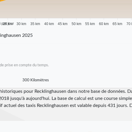
i par jour
25 km
30 km
35 km
40 km
45 km
50 km
55 km
60 km
65 km
70
linghausen 2025
as de prise en compte du temps.
300 Kilomètres
i historiques pour Recklinghausen dans notre base de données. D
2018 jusqu'à aujourd'hui. La base de calcul est une course simple 
rif actuel des taxis Recklinghausen est valable depuis
431
jours. 