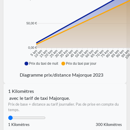
50,00 €
0,00 €
10 km
15 km
20 km
25 km
30 km
35 km
40 km
45 km
50 km
55 km
60 km
65 km
70 km
75 km
80 km
85 km
90 km
95 k
5 km
100
Prix du taxi de nuit
Prix du taxi par jour
Diagramme prix/distance Majorque 2023
1 Kilomètres
avec le tarif de taxi Majorque.
Prix de base + distance au tarif journalier. Pas de prise en compte du
temps.
1 Kilomètres
300 Kilomètres