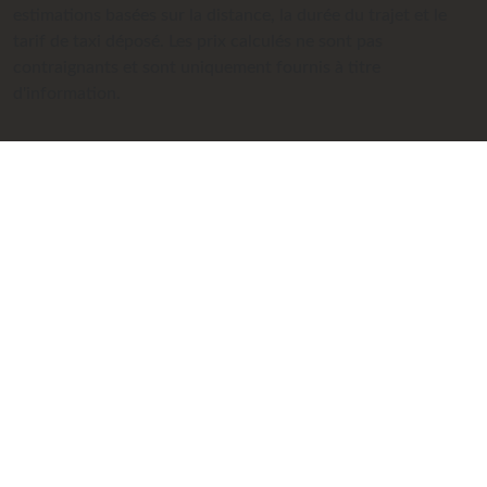
estimations basées sur la distance, la durée du trajet et le
tarif de taxi déposé. Les prix calculés ne sont pas
contraignants et sont uniquement fournis à titre
d'information.