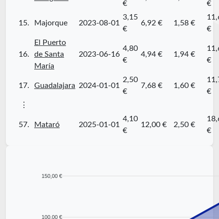
€
€
3,15
11,
15.
Majorque
2023-08-01
6,92 €
1,58 €
€
€
El Puerto
4,80
11,
16.
de Santa
2023-06-16
4,94 €
1,94 €
€
€
María
2,50
11,
17.
Guadalajara
2024-01-01
7,68 €
1,60 €
€
€
⋮
4,10
18,
57.
Mataró
2025-01-01
12,00 €
2,50 €
€
€
150,00 €
100,00 €