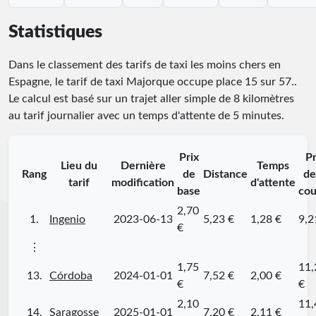
Statistiques
Dans le classement des tarifs de taxi les moins chers en
Espagne, le tarif de taxi Majorque occupe place
15
sur
57
.
.
Le calcul est basé sur un trajet aller simple de 8 kilomètres
au tarif journalier avec un temps d'attente de 5 minutes.
Prix
Pr
Lieu du
Dernière
Temps
Rang
de
Distance
de
tarif
modification
d'attente
base
cou
2,70
1.
Ingenio
2023-06-13
5,23 €
1,28 €
9,2
€
⋮
1,75
11,
13.
Córdoba
2024-01-01
7,52 €
2,00 €
€
€
2,10
11,
14.
Saragosse
2025-01-01
7,20 €
2,11 €