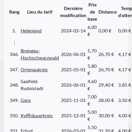
Prix
Dernière
Temp
Rang
Lieu du tarif
de
Distance
modification
d'atte
base
6,00
1.
Helgoland
2024-02-14
0,00 €
0,00 €
€
⋮
Breisgau-
5,70
346.
2026-06-01
26,70 €
4,17 €
Hochschwarzwald
€
5,80
347.
Ortenaukreis
2025-05-01
26,70 €
4,17 €
€
Saalfeld-
4,60
348.
2026-06-01
29,40 €
3,85 €
Rudolstadt
€
7,00
349.
Gera
2025-11-01
28,00 €
3,50 €
€
5,00
350.
Kyffhäuserkreis
2025-12-01
30,00 €
4,00 €
€
5,50
351.
Erfurt
2026-03-01
31,20 €
4,00 €