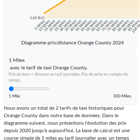
0,00 $US
10 Miles
15 Miles
20 Miles
25 Miles
30 Miles
35 Miles
40 Miles
45 Miles
50 Miles
55 Miles
60 Miles
65 Miles
70 Miles
75 Miles
80 Miles
85 Miles
90 Miles
95 Mile
5 Miles
100 M
Diagramme prix/distance Orange County 2024
1 Miles
avec le tarif de taxi Orange County.
Prix de base + distance au tarif journalier. Pas de prise en compte du
temps.
1 Mile
300 Miles
Nous avons un total de 2 tarifs de taxi historiques pour
Orange County dans notre base de données. Dans le
diagramme suivant, nous présentons l'évolution des prix
depuis 2020 jusqu'à aujourd'hui. La base de calcul est une
course simple de 5 miles au tarif journalier avec un temps