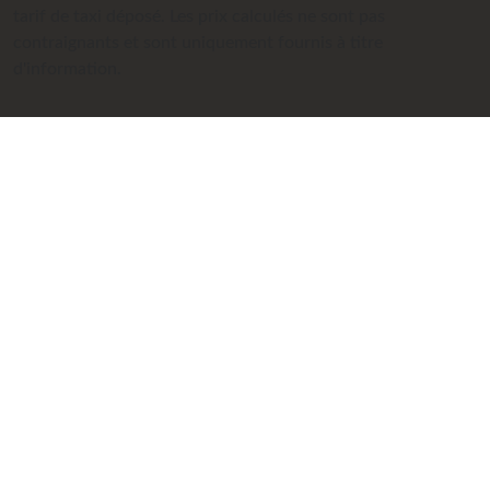
tarif de taxi déposé. Les prix calculés ne sont pas
contraignants et sont uniquement fournis à titre
d'information.