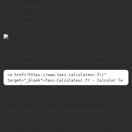
Taxi Wellington
Taxi Zagreb
Taxi Zurich
Si vous souhaitez créer un lien vers Taxi-Calculateur.fr sur
votre site web, vous pouvez utiliser le code HTML suivant :
© 2009 - 2026 SIR Media GmbH
Mentions légales
Contact
Protection des données
Veuillez noter que les prix de taxi calculés ne sont que des
estimations basées sur la distance, la durée du trajet et le