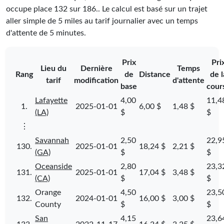
occupe place
132
sur
186
.
. Le calcul est basé sur un trajet
aller simple de 5 miles au tarif journalier avec un temps
d'attente de 5 minutes.
Prix
Pri
Lieu du
Dernière
Temps
Rang
de
Distance
de l
tarif
modification
d'attente
base
cour
Lafayette
4,00
11,4
1.
2025-01-01
6,00 $
1,48 $
(LA)
$
$
⋮
Savannah
2,50
22,9
130.
2025-01-01
18,24 $
2,21 $
(GA)
$
$
Oceanside
2,80
23,3
131.
2025-01-01
17,04 $
3,48 $
(CA)
$
$
Orange
4,50
23,5
132.
2024-01-01
16,00 $
3,00 $
County
$
$
San
4,15
23,6