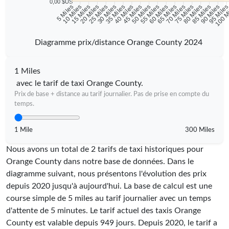
0,00 $US
10 Miles
15 Miles
20 Miles
25 Miles
30 Miles
35 Miles
40 Miles
45 Miles
50 Miles
55 Miles
60 Miles
65 Miles
70 Miles
75 Miles
80 Miles
85 Miles
90 Miles
95 Mile
5 Miles
100 M
Diagramme prix/distance Orange County 2024
1 Miles
avec le tarif de taxi Orange County.
Prix de base + distance au tarif journalier. Pas de prise en compte du
temps.
1 Mile
300 Miles
Nous avons un total de 2 tarifs de taxi historiques pour
Orange County dans notre base de données. Dans le
diagramme suivant, nous présentons l'évolution des prix
depuis 2020 jusqu'à aujourd'hui. La base de calcul est une
course simple de 5 miles au tarif journalier avec un temps
d'attente de 5 minutes.
Le tarif actuel des taxis Orange
County est valable depuis
949
jours. Depuis
2020
, le tarif a