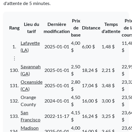
d'attente de 5 minutes.
Prix
Pri
Lieu du
Dernière
Temps
Rang
de
Distance
de l
tarif
modification
d'attente
base
cour
Lafayette
4,00
11,4
1.
2025-01-01
6,00 $
1,48 $
(LA)
$
$
⋮
Savannah
2,50
22,9
130.
2025-01-01
18,24 $
2,21 $
(GA)
$
$
Oceanside
2,80
23,3
131.
2025-01-01
17,04 $
3,48 $
(CA)
$
$
Orange
4,50
23,5
132.
2024-01-01
16,00 $
3,00 $
County
$
$
San
4,15
23,6
133.
2022-11-17
16,24 $
3,25 $
Francisco
$
$
Madison
4,00
23,6
134.
2025-01-01
16,00 $
3,65 $