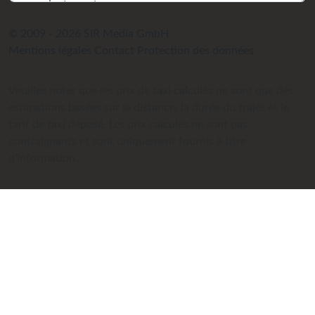
© 2009 - 2026 SIR Media GmbH
Mentions légales
Contact
Protection des données
Veuillez noter que les prix de taxi calculés ne sont que des
estimations basées sur la distance, la durée du trajet et le
tarif de taxi déposé. Les prix calculés ne sont pas
contraignants et sont uniquement fournis à titre
d'information.