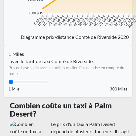
0,00 $US
10 Miles
15 Miles
20 Miles
25 Miles
30 Miles
35 Miles
40 Miles
45 Miles
50 Miles
55 Miles
60 Miles
65 Miles
70 Miles
75 Miles
80 Miles
85 Miles
90 Miles
95 Mile
5 Miles
100 M
Diagramme prix/distance Comté de Riverside 2020
1 Miles
avec le tarif de taxi Comté de Riverside.
Prix de base + distance au tarif journalier. Pas de prise en compte du
temps.
1 Mile
300 Miles
Combien coûte un taxi à Palm
Desert?
Le prix d'un taxi à Palm Desert
dépend de plusieurs facteurs. Il s'agit