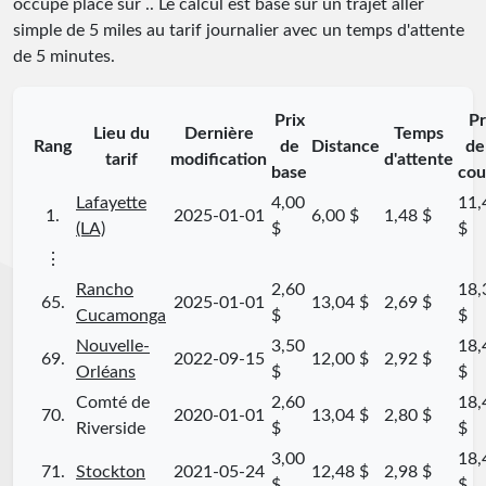
occupe place
sur
.
. Le calcul est basé sur un trajet aller
simple de 5 miles au tarif journalier avec un temps d'attente
de 5 minutes.
Prix
Pr
Lieu du
Dernière
Temps
Rang
de
Distance
de
tarif
modification
d'attente
base
cou
Lafayette
4,00
11,
1.
2025-01-01
6,00 $
1,48 $
(LA)
$
$
⋮
Rancho
2,60
18,
65.
2025-01-01
13,04 $
2,69 $
Cucamonga
$
$
Nouvelle-
3,50
18,
69.
2022-09-15
12,00 $
2,92 $
Orléans
$
$
Comté de
2,60
18,
70.
2020-01-01
13,04 $
2,80 $
Riverside
$
$
3,00
18,
71.
Stockton
2021-05-24
12,48 $
2,98 $
$
$