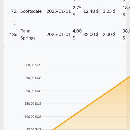
2,75
18,
72.
Scottsdale
2025-01-01
12,48 $
3,25 $
$
$
⋮
Palm
4,00
38,
186.
2025-01-01
32,00 $
2,00 $
Springs
$
$
300,00 $US
250,00 $US
200,00 $US
150,00 $US
100,00 $US
50,00 $US