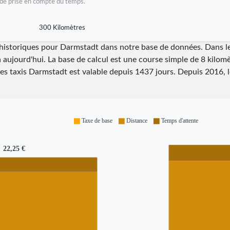
as de prise en compte du temps.
300 Kilomètres
i historiques pour Darmstadt dans notre base de données. Dans 
à aujourd'hui. La base de calcul est une course simple de 8 kilomè
 des taxis Darmstadt est valable depuis
1437
jours. Depuis
2016
, 
Taxe de base
Distance
Temps d'attente
22,25 €