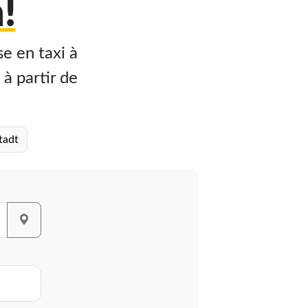
!
e en taxi à
 à partir de
tadt