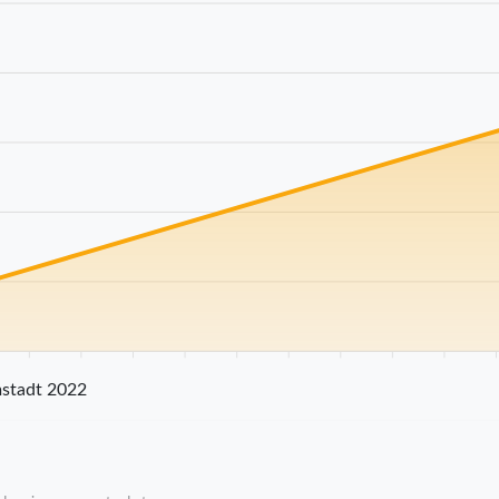
25 km
30 km
35 km
40 km
45 km
50 km
55 km
60 km
65 km
70
stadt 2022