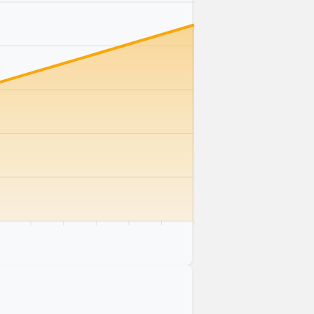
 km
75 km
80 km
85 km
90 km
95 km
100 km