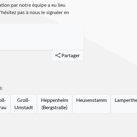
tion par notre équipe a eu lieu
n'hésitez pas à nous le signaler en
Partager
é:
oß-
Groß-
Heppenheim
Heusenstamm
Lamperth
rau
Umstadt
(Bergstraße)