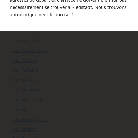
adresses de départ et d'arrivée ne doivent bien sûr pas
nécessairement se trouver à Riedstadt. Nous trouvons
automatiquement le bon tarif.
Taxi Abu Dhabi
Taxi Amsterdam
Taxi Ankara
Taxi Antalya
Taxi Anvers
Taxi Bangkok
Taxi Barcelone
Taxi Berlin
Taxi Birmingham
Taxi Boston