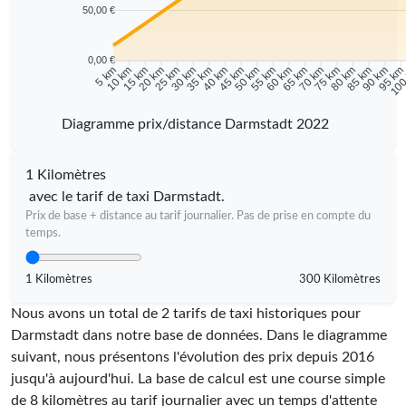
50,00 €
0,00 €
10 km
15 km
20 km
25 km
30 km
35 km
40 km
45 km
50 km
55 km
60 km
65 km
70 km
75 km
80 km
85 km
90 km
95 k
5 km
100
Diagramme prix/distance Darmstadt 2022
1 Kilomètres
avec le tarif de taxi Darmstadt.
Prix de base + distance au tarif journalier. Pas de prise en compte du
temps.
1 Kilomètres
300 Kilomètres
Nous avons un total de 2 tarifs de taxi historiques pour
Darmstadt dans notre base de données. Dans le diagramme
suivant, nous présentons l'évolution des prix depuis 2016
jusqu'à aujourd'hui. La base de calcul est une course simple
de 8 kilomètres au tarif journalier avec un temps d'attente